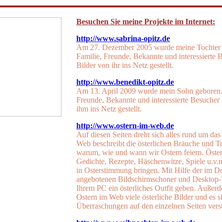
Besuchen Sie meine Projekte im Internet:
http://www.sabrina-opitz.de
Am 27. Dezember 2005 wurde meine Tochter 
Familie, Freunde, Bekannte und interessierte 
Bilder von ihr ins Netz gestellt.
http://www.benedikt-opitz.de
Am 13. April 2009 wurde mein Sohn geboren. 
Freunde, Bekannte und interessierte Besucher 
ihm ins Netz gestellt.
http://www.ostern-im-web.de
Auf diesen Seiten dreht sich alles rund um das
Web beschreibt die österlichen Bräuche und Tr
warum, wie und wann wir Ostern feiern. Öster
Gedichte, Rezepte, Häschenwitze, Spiele u.v.
in Osterstimmung bringen. Mit Hilfe der im 
angebotenen Bildschirmschoner und Desktop
Ihrem PC ein österliches Outfit geben. Außerd
Ostern im Web viele österliche Bilder und es s
Überraschungen auf den einzelnen Seiten verst