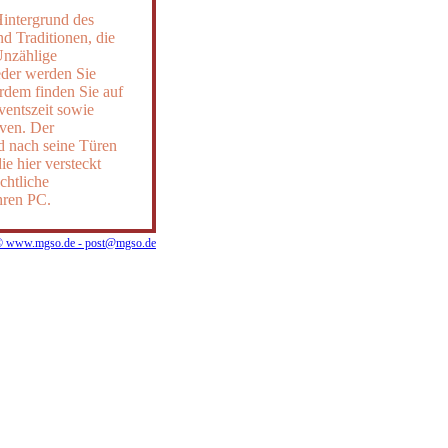
Hintergrund des
d Traditionen, die
Unzählige
eder werden Sie
rdem finden Sie auf
ventszeit sowie
iven. Der
d nach seine Türen
ie hier versteckt
chtliche
hren PC.
 www.mgso.de - post@mgso.de